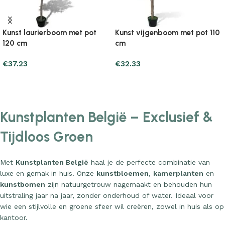
Kunst laurierboom met pot
Kunst vijgenboom met pot 110
120 cm
cm
€
37.23
€
32.33
Add to cart
Add to cart
Kunstplanten België – Exclusief &
Tijdloos Groen
Met
Kunstplanten België
haal je de perfecte combinatie van
luxe en gemak in huis. Onze
kunstbloemen
,
kamerplanten
en
kunstbomen
zijn natuurgetrouw nagemaakt en behouden hun
uitstraling jaar na jaar, zonder onderhoud of water. Ideaal voor
wie een stijlvolle en groene sfeer wil creëren, zowel in huis als op
kantoor.