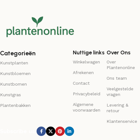
Nuttige links
Over Ons
Categorieën
Winkelwagen
Over
Kunstplanten
Plantenonline
Afrekenen
Kunstbloemen
Ons team
Contact
Kunstbomen
Veelgestelde
Privacybeleid
vragen
Kunstgras
Algemene
Levering &
Plantenbakken
voorwaarden
retour
Klantenservice
Subscribe us: