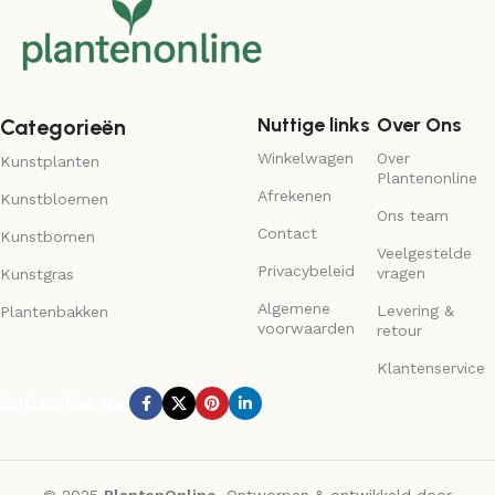
Nuttige links
Over Ons
Categorieën
Winkelwagen
Over
Kunstplanten
Plantenonline
Afrekenen
Kunstbloemen
Ons team
Contact
Kunstbomen
Veelgestelde
Privacybeleid
vragen
Kunstgras
Algemene
Levering &
Plantenbakken
voorwaarden
retour
Klantenservice
Subscribe us: