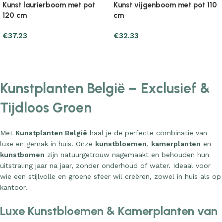
Kunst laurierboom met pot
Kunst vijgenboom met pot 110
120 cm
cm
€
37.23
€
32.33
Add to cart
Add to cart
Kunstplanten België – Exclusief &
Tijdloos Groen
Met
Kunstplanten België
haal je de perfecte combinatie van
luxe en gemak in huis. Onze
kunstbloemen
,
kamerplanten
en
kunstbomen
zijn natuurgetrouw nagemaakt en behouden hun
uitstraling jaar na jaar, zonder onderhoud of water. Ideaal voor
wie een stijlvolle en groene sfeer wil creëren, zowel in huis als op
kantoor.
Luxe Kunstbloemen & Kamerplanten van