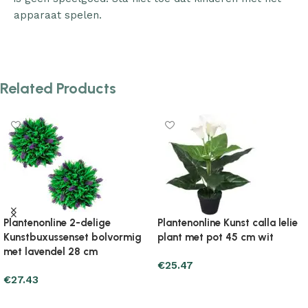
apparaat spelen.
Related Products
Plantenonline Kunst yucca
Plantenonline
plant met pot 85 cm groen
Kunstbuxusballen met LED-
verlichting 2 st 20 cm groen
€
67.61
€
50.95
Add to cart
Add to cart