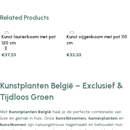
Related Products
Kunst laurierboom met pot
Kunst vijgenboom met pot 110
120 cm
cm
€
37.23
€
32.33
Add to cart
Add to cart
Kunstplanten België – Exclusief &
Tijdloos Groen
Met
Kunstplanten België
haal je de perfecte combinatie van
luxe en gemak in huis. Onze
kunstbloemen
,
kamerplanten
en
kunstbomen
zijn natuurgetrouw nagemaakt en behouden hun