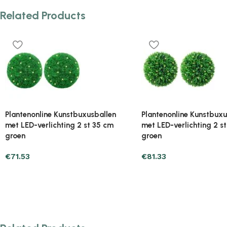
Related Products
Plantenonline Kunstbuxusbollen 2
Plantenonline Kunstbuxu
st 22 cm
st 45 cm
€
24.49
€
78.39