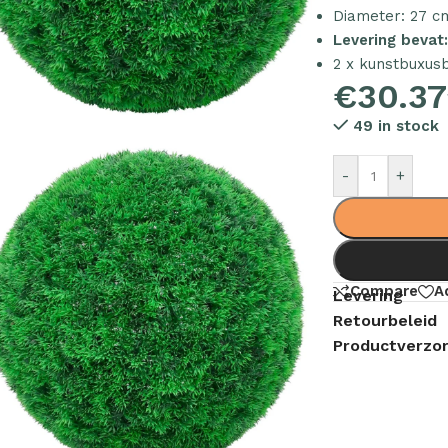
Diameter: 27 c
Levering bevat
2 x kunstbuxus
€
30.37
49 in stock
-
+
Compare
A
Levering
Retourbeleid
Productverzor