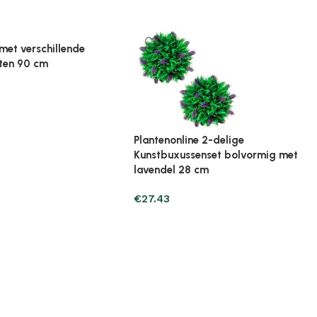
ine Broeikas 114x80x50
Plantenonline Broeikas 60x45x100
ut bruin
cm vurenhout
€
97.01