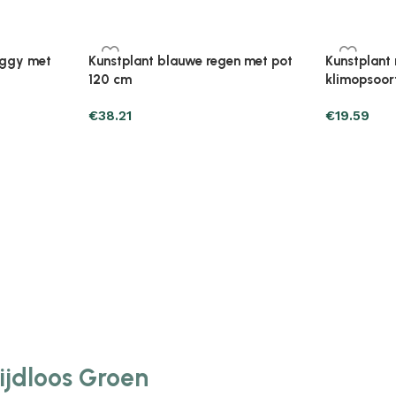
Plantenonline Broeikas 110×58,5×39
Plantenonl
midevormig
cm vurenhout grijs
cm vurenho
€
46.05
€
85.25
Tijdloos Groen