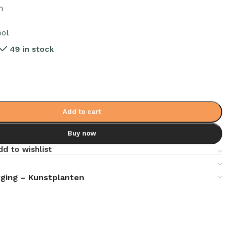
m
:
bol
49 in stock
Add to cart
Buy now
dd to wishlist
ging – Kunstplanten