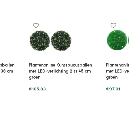
sbollen 2
Plantenonline Kunstbuxusbollen 2
Plantenonl
st 45 cm
st 52 cm
€
70.55
€
103.87