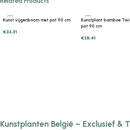
Related Products
Plantenonline 2-delige
Plantenonline 3-delige
Kunstbuxussenset bolvormig met
Kunstbuxussenset pira
lavendel 30 cm
€
60.75
€
40.17
Kunstplanten België – Exclusief & 