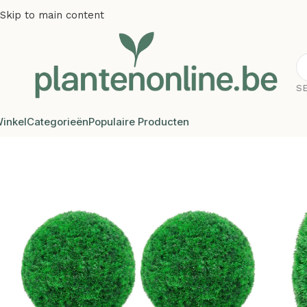
Skip to main content
S
inkel
Categorieën
Populaire Producten
Home
/
Kunstplanten
/
Kunstbuxus
/
Plantenonline Kunstbuxu