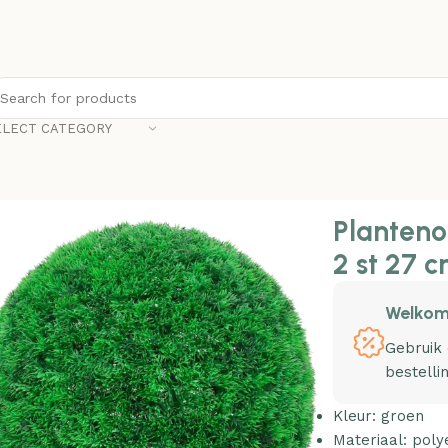
ELECT CATEGORY
sbollen 2 st 27 cm
Planteno
2 st 27 
Welkom
Gebruik
bestelli
Kleur: groen
Materiaal: poly