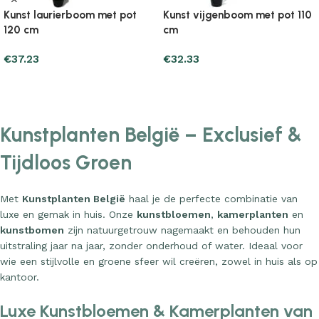
Kunst laurierboom met pot
Kunst vijgenboom met pot 110
120 cm
cm
€
37.23
€
32.33
Add to cart
Add to cart
Kunstplanten België – Exclusief &
Tijdloos Groen
Met
Kunstplanten België
haal je de perfecte combinatie van
luxe en gemak in huis. Onze
kunstbloemen
,
kamerplanten
en
kunstbomen
zijn natuurgetrouw nagemaakt en behouden hun
uitstraling jaar na jaar, zonder onderhoud of water. Ideaal voor
wie een stijlvolle en groene sfeer wil creëren, zowel in huis als op
kantoor.