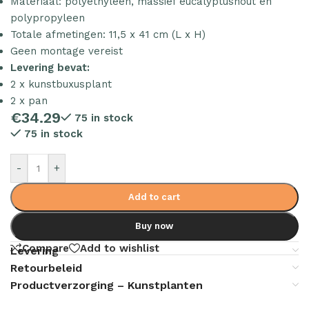
Materiaal: polyethyleen, massief eucalyptushout en
polypropyleen
Totale afmetingen: 11,5 x 41 cm (L x H)
Geen montage vereist
Levering bevat:
2 x kunstbuxusplant
2 x pan
€
34.29
75 in stock
75 in stock
-
+
Add to cart
Buy now
Compare
Add to wishlist
Levering
Retourbeleid
Productverzorging – Kunstplanten