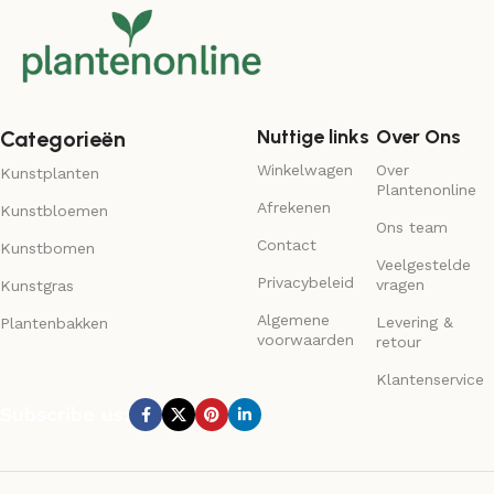
Nuttige links
Over Ons
Categorieën
Winkelwagen
Over
Kunstplanten
Plantenonline
Afrekenen
Kunstbloemen
Ons team
Contact
Kunstbomen
Veelgestelde
Privacybeleid
vragen
Kunstgras
Algemene
Levering &
Plantenbakken
voorwaarden
retour
Klantenservice
Subscribe us: