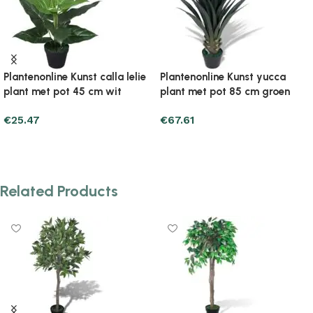
tenonline Kunst yucca
Plantenonline
Plan
nt met pot 85 cm groen
Kunstbuxusballen met LED-
Kun
verlichting 2 st 38 cm groen
verl
.61
€
81.33
€
97
d to cart
Add to cart
Ad
Related Products