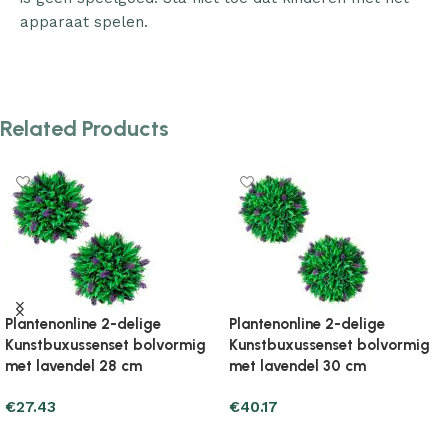
apparaat spelen.
Related Products
Plantenonline Kunst calla lelie
Plantenonline Kunst yucca
plant met pot 45 cm wit
plant met pot 85 cm groen
€
25.47
€
67.61
Add to cart
Add to cart