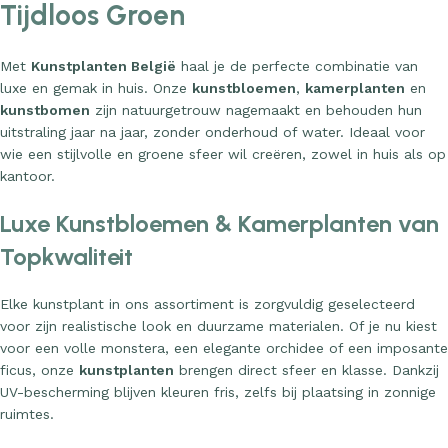
Met
Kunstplanten België
haal je de perfecte combinatie van
luxe en gemak in huis. Onze
kunstbloemen
,
kamerplanten
en
kunstbomen
zijn natuurgetrouw nagemaakt en behouden hun
uitstraling jaar na jaar, zonder onderhoud of water. Ideaal voor
wie een stijlvolle en groene sfeer wil creëren, zowel in huis als op
kantoor.
Luxe Kunstbloemen & Kamerplanten van
Topkwaliteit
Elke kunstplant in ons assortiment is zorgvuldig geselecteerd
voor zijn realistische look en duurzame materialen. Of je nu kiest
voor een volle monstera, een elegante orchidee of een imposante
ficus, onze
kunstplanten
brengen direct sfeer en klasse. Dankzij
UV-bescherming blijven kleuren fris, zelfs bij plaatsing in zonnige
ruimtes.
Snel Leverbaar in Heel België