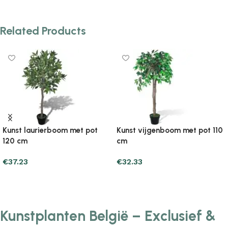
Related Products
met pot 110
Kunst vijgenboom met pot 60
Kunst vijgenboom
cm
cm
€
30.37
€
33.31
Add to cart
Add to cart
Kunstplanten België – Exclusief &
Tijdloos Groen