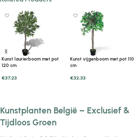
Related Products
Kunst laurierboom met pot
Kunst vijgenboom met pot 110
120 cm
cm
€
37.23
€
32.33
Add to cart
Add to cart
Kunstplanten België – Exclusief &
Tijdloos Groen