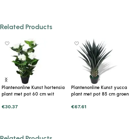
Related Products
ca
Plantenonline Kunstboom met
Plantenonline
oen
pot phoenixpalm 215 cm groen
Kunstbuxusballen met L
verlichting 2 st 20 cm g
€
179.33
€
50.95
Add to cart
Add to cart