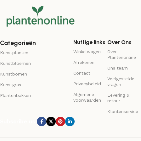
Nuttige links
Over Ons
Categorieën
Winkelwagen
Over
Kunstplanten
Plantenonline
Afrekenen
Kunstbloemen
Ons team
Contact
Kunstbomen
Veelgestelde
Privacybeleid
vragen
Kunstgras
Algemene
Levering &
Plantenbakken
voorwaarden
retour
Klantenservice
Subscribe us: