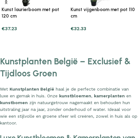
Kunst laurierboom met pot
Kunst vijgenboom met pot 110
120 cm
cm
€
37.23
€
32.33
Add to cart
Add to cart
Kunstplanten België – Exclusief &
Tijdloos Groen
Met
Kunstplanten België
haal je de perfecte combinatie van
luxe en gemak in huis. Onze
kunstbloemen
,
kamerplanten
en
kunstbomen
zijn natuurgetrouw nagemaakt en behouden hun
uitstraling jaar na jaar, zonder onderhoud of water. Ideaal voor
wie een stijlvolle en groene sfeer wil creëren, zowel in huis als op
kantoor.
Luxe Kunstbloemen & Kamerplanten van