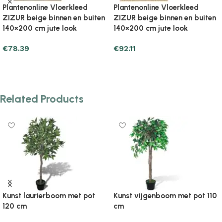
Plantenonline Vloerkleed
Plantenonline Vloerkleed
ZIZUR beige binnen en buiten
ZIZUR beige binnen en buiten
200×290 cm jute look
240×340 cm jute look
€
165.61
€
192.07
Add to cart
Add to cart
Related Products
Kunst laurierboom met pot
Kunst vijgenboom met pot 110
120 cm
cm