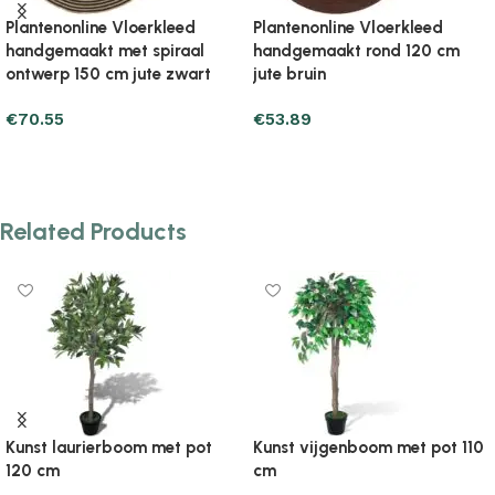
Plantenonline Vloerkleed
Plantenonline Vloerkleed
handgemaakt rond 120 cm
handgemaakt rond 150 cm
jute olijfgroen
jute olijfgroen
€
50.95
€
87.21
Add to cart
Add to cart
Related Products
Kunst laurierboom met pot
Kunst vijgenboom met pot 110
120 cm
cm