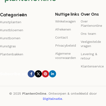
Nuttige links
Over Ons
Categorieën
Winkelwagen
Over
Kunstplanten
Plantenonline
Afrekenen
Kunstbloemen
Ons team
Contact
Kunstbomen
Veelgestelde
Privacybeleid
vragen
Kunstgras
Algemene
Levering &
Plantenbakken
voorwaarden
retour
Klantenservice
Subscribe us:
© 2025
PlantenOnline
. Ontworpen & ontwikkeld door
Digitalnatie
.