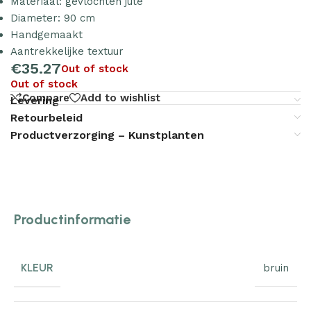
Materiaal: gevlochten jute
Diameter: 90 cm
Handgemaakt
Aantrekkelijke textuur
€
35.27
Out of stock
Out of stock
Compare
Add to wishlist
Levering
Retourbeleid
Productverzorging – Kunstplanten
Productinformatie
KLEUR
bruin