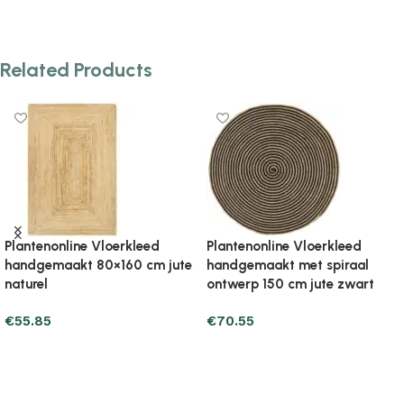
Related Products
Plantenonline Vloerkleed
Plantenonline Vloerkleed
handgemaakt rond 120 cm
handgemaakt rond 120 cm
jute donkergrijs
jute olijfgroen
€
50.95
€
50.95
Add to cart
Add to cart