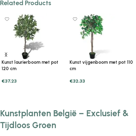
Related Products
Kunst laurierboom met pot
Kunst vijgenboom met pot 110
120 cm
cm
€
37.23
€
32.33
Add to cart
Add to cart
Kunstplanten België – Exclusief &
Tijdloos Groen