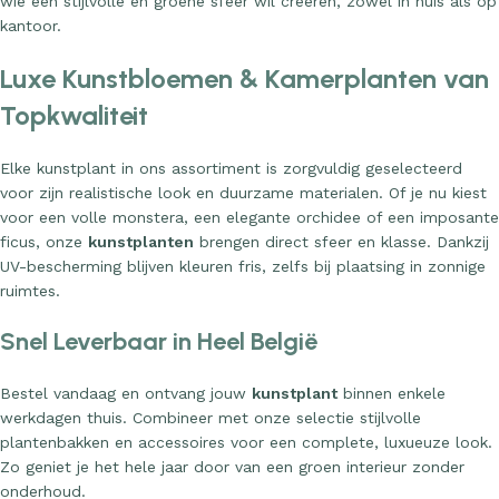
wie een stijlvolle en groene sfeer wil creëren, zowel in huis als op
kantoor.
Luxe Kunstbloemen & Kamerplanten van
Topkwaliteit
Elke kunstplant in ons assortiment is zorgvuldig geselecteerd
voor zijn realistische look en duurzame materialen. Of je nu kiest
voor een volle monstera, een elegante orchidee of een imposante
ficus, onze
kunstplanten
brengen direct sfeer en klasse. Dankzij
UV-bescherming blijven kleuren fris, zelfs bij plaatsing in zonnige
ruimtes.
Snel Leverbaar in Heel België
Bestel vandaag en ontvang jouw
kunstplant
binnen enkele
werkdagen thuis. Combineer met onze selectie stijlvolle
plantenbakken en accessoires voor een complete, luxueuze look.
Zo geniet je het hele jaar door van een groen interieur zonder
onderhoud.