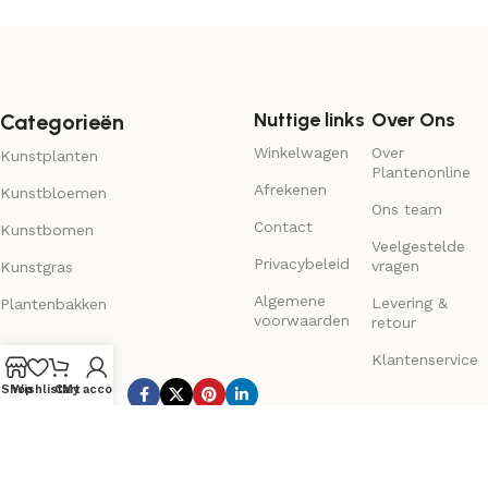
Nuttige links
Over Ons
Categorieën
Winkelwagen
Over
Kunstplanten
Plantenonline
Afrekenen
Kunstbloemen
Ons team
Contact
Kunstbomen
Veelgestelde
Privacybeleid
vragen
Kunstgras
Algemene
Levering &
Plantenbakken
voorwaarden
retour
Klantenservice
Shop
Wishlist
Cart
My account
Subscribe us:
© 2025
PlantenOnline
. Ontworpen & ontwikkeld door