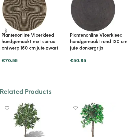
Plantenonline Vloerkleed
Plantenonline Vloerkleed
handgemaakt rond 150 cm
handgemaakt rond 150 cm
jute grijs
jute olijfgroen
€
70.55
€
87.21
Add to cart
Add to cart
Related Products