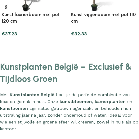
Kunst laurierboom met pot
Kunst vijgenboom met pot 110
120 cm
cm
€
37.23
€
32.33
Add to cart
Add to cart
Kunstplanten België – Exclusief &
Tijdloos Groen
Met
Kunstplanten België
haal je de perfecte combinatie van
luxe en gemak in huis. Onze
kunstbloemen
,
kamerplanten
en
kunstbomen
zijn natuurgetrouw nagemaakt en behouden hun
uitstraling jaar na jaar, zonder onderhoud of water. Ideaal voor
wie een stijlvolle en groene sfeer wil creëren, zowel in huis als op
kantoor.