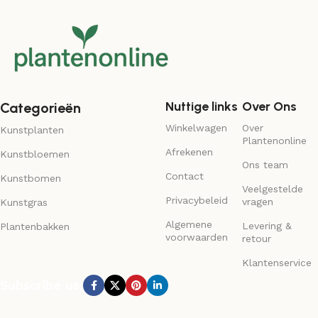
Nuttige links
Over Ons
Categorieën
Winkelwagen
Over
Kunstplanten
Plantenonline
Afrekenen
Kunstbloemen
Ons team
Contact
Kunstbomen
Veelgestelde
Privacybeleid
vragen
Kunstgras
Algemene
Levering &
Plantenbakken
voorwaarden
retour
Klantenservice
Subscribe us: