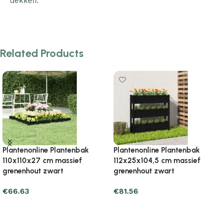
dekken.
Related Products
Plantenonline Plantenbak
Plantenonline Plantenbak
150×100 cm massief
31x31x70 cm massief
grenenhout zwart
grenenhout zwart
€
52.91
€
15.68
Add to cart
Add to cart