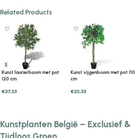
Related Products
Kunst laurierboom met pot
Kunst vijgenboom met pot 110
120 cm
cm
€
37.23
€
32.33
Add to cart
Add to cart
Kunstplanten België – Exclusief &
Tijdloos Groen