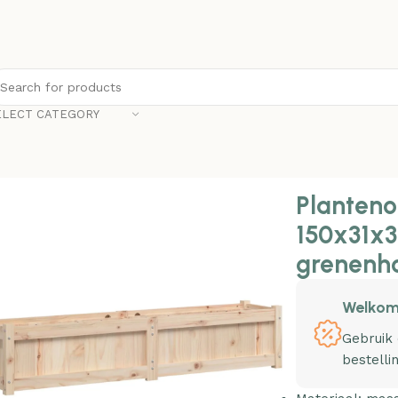
ELECT CATEGORY
nonline Plantenbak 150x31x31 cm massief grenenhout
Planteno
150x31x3
grenenh
Welkom
Gebruik
bestelli