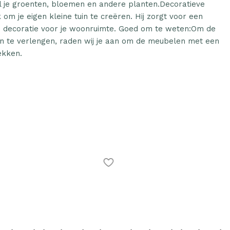
l je groenten, bloemen en andere planten.Decoratieve
 om je eigen kleine tuin te creëren. Hij zorgt voor een
le decoratie voor je woonruimte. Goed om te weten:Om de
en te verlengen, raden wij je aan om de meubelen met een
ekken.
ine Plantenbak verhoogd
Plantenonline Plantenbak verhoogd
cm polypropyleen
80x40x23 cm polypropyleen
€
37.23