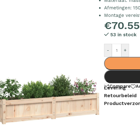
Materiaal: mas
Afmetingen: 150
Montage vereist
€
70.55
53 in stock
-
+
Compare
A
Levering
Retourbeleid
Productverzor