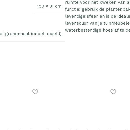
ruimte voor het kweken van a
150 × 31 cm
functie: gebruik de plantenbak
levendige sfeer en is de idea
levensduur van je tuinmeubel
waterbestendige hoes af te d
ef grenenhout (onbehandeld)
ak verhoogd
Plantenonline Plantenbak verhoogd
Plantenonl
yleen
40x40x38 cm polypropyleen
40x40x38 
€
30.37
€
34.29