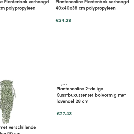
ine Broeikas 114x80x50
Plantenonline Broeikas 60x45x100
ut bruin
cm vurenhout