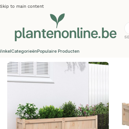
Skip to main content
S
inkel
Categorieën
Populaire Producten
Home
/
Plantenbakken
/
Plantenbakken grenenhout
/
Plante