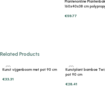
Related Products
Plantenonline 2-delige
Plantenonline 3-delige
Kunstbuxussenset bolvormig met
Kunstbuxussenset pira