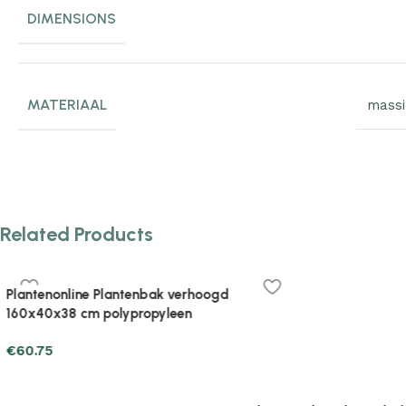
DIMENSIONS
MATERIAAL
massi
Related Products
Plantenonline Plantenbak verhoogd
Plantenonline Plantenb
160x40x38 cm polypropyleen
160x40x38 cm polyprop
€
59.77
€
71.53