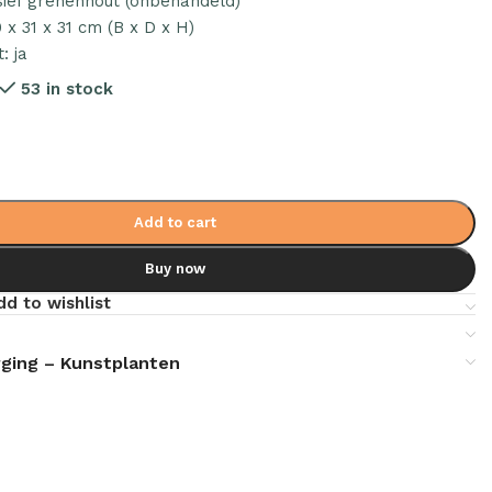
sief grenenhout (onbehandeld)
 x 31 x 31 cm (B x D x H)
: ja
53 in stock
Add to cart
Buy now
dd to wishlist
ging – Kunstplanten