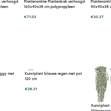
Plantenonline Broeikas 110×58,5×39
Plantenonl
midevormig
cm vurenhout grijs
cm vurenho