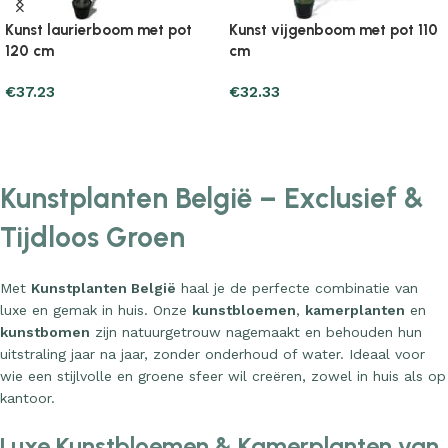
Kunst laurierboom met pot
Kunst vijgenboom met pot 110
120 cm
cm
€
37.23
€
32.33
Add to cart
Add to cart
Kunstplanten België – Exclusief &
Tijdloos Groen
Met
Kunstplanten België
haal je de perfecte combinatie van
luxe en gemak in huis. Onze
kunstbloemen
,
kamerplanten
en
kunstbomen
zijn natuurgetrouw nagemaakt en behouden hun
uitstraling jaar na jaar, zonder onderhoud of water. Ideaal voor
wie een stijlvolle en groene sfeer wil creëren, zowel in huis als op
kantoor.
Luxe Kunstbloemen & Kamerplanten van