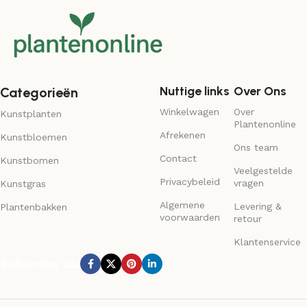
Nuttige links
Over Ons
Categorieën
Winkelwagen
Over
Kunstplanten
Plantenonline
Afrekenen
Kunstbloemen
Ons team
Contact
Kunstbomen
Veelgestelde
Privacybeleid
vragen
Kunstgras
Algemene
Levering &
Plantenbakken
voorwaarden
retour
Klantenservice
Subscribe us: