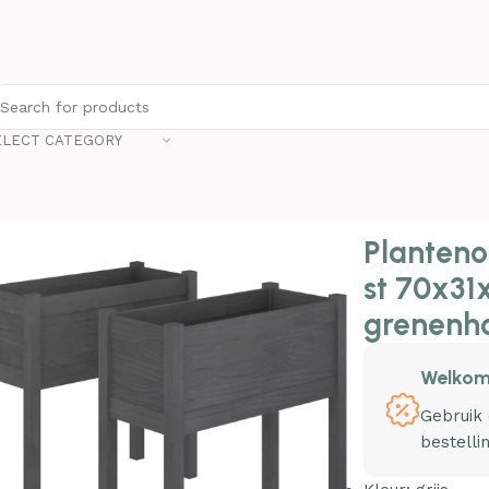
ELECT CATEGORY
nonline Plantenbakken 2 st 70x31x70 cm massief grenenhou
Planteno
st 70x31
grenenho
Welkom
Gebruik
bestelli