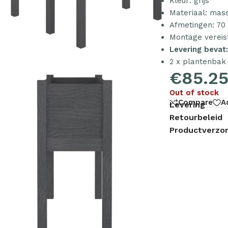
Kleur: grijs
Materiaal: mas
Afmetingen: 70 
Montage vereis
Levering bevat
2 x plantenbak
€
85.2
Out of stock
Compare
A
Levering
Retourbeleid
Productverzor