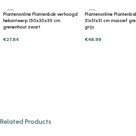
Plantenonline Plantenbakken 2 st
Plantenonline Plantenba
40x40x52,5 cm massief
40x40x70 cm massief 
grenenhout zwart
grijs
€
45.93
€
48.99
Related Products