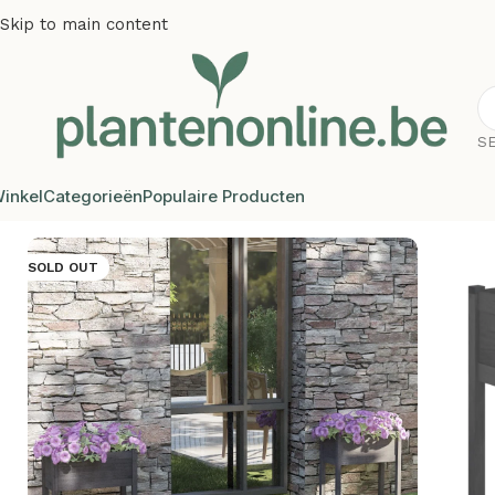
Skip to main content
S
inkel
Categorieën
Populaire Producten
Home
/
Plantenbakken
/
Plantenbakken grenenhout
/
Plante
SOLD OUT