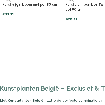
Plantenonline 2-delige
Plantenonline 3-delige
Kunstbuxussenset bolvormig met
Kunstbuxussenset pira
lavendel 30 cm
€
60.75
€
40.17
Kunstplanten België – Exclusief & 
Met
Kunstplanten België
haal je de perfecte combinatie van