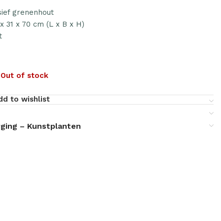
sief grenenhout
x 31 x 70 cm (L x B x H)
t
:
5
Out of stock
dd to wishlist
ging – Kunstplanten