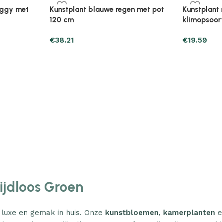
Plantenonline Broeikas 110×58,5×39
Plantenonl
midevormig
cm vurenhout grijs
cm vurenho
€
46.05
€
85.25
Tijdloos Groen
 luxe en gemak in huis. Onze
kunstbloemen
,
kamerplanten
e