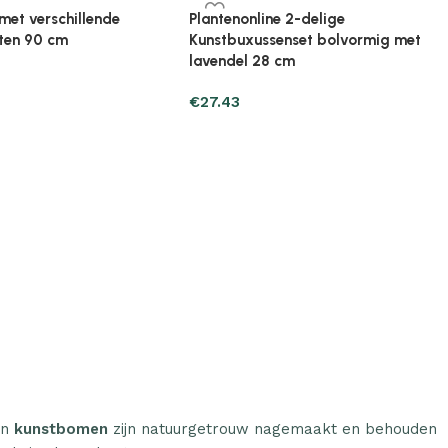
ine Broeikas 114x80x50
Plantenonline Broeikas 60x45x100
ut bruin
cm vurenhout
€
97.01
n
kunstbomen
zijn natuurgetrouw nagemaakt en behouden