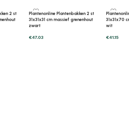
kken 2 st
Plantenonline Plantenbakken 2 st
Plantenonli
grenenhout
40x40x70 cm massief grenenhout
40x40x70 
wit
zwart
€
48.99
€
31.36