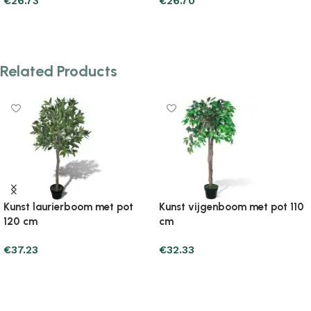
€
26.73
€
26.70
Add to cart
Add to cart
Related Products
Kunst laurierboom met pot
Kunst vijgenboom met pot 110
120 cm
cm
€
37.23
€
32.33
Add to cart
Add to cart