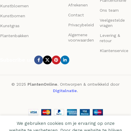
Plantenonline
Afrekenen
Kunstbloemen
Ons team
Contact
Kunstbomen
Veelgestelde
Privacybeleid
vragen
Kunstgras
Algemene
Levering &
Plantenbakken
voorwaarden
retour
Klantenservice
Subscribe us:
© 2025
PlantenOnline
. Ontworpen & ontwikkeld door
Digitalnatie
.
We gebruiken cookies om je ervaring op onze
website te verbeteren. Door deze website te blijven