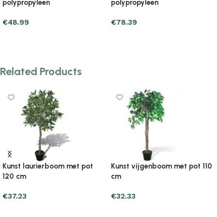
polypropyleen
polypropyleen
€
71.53
€
76.43
Add to cart
Add to cart
Related Products
Kunst laurierboom met pot
Kunst vijgenboom met pot 110
120 cm
cm
€
37.23
€
32.33
Add to cart
Add to cart