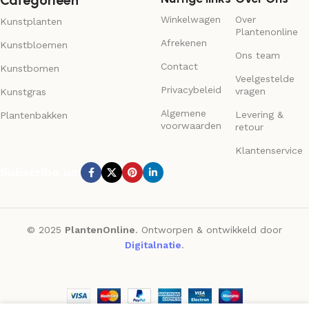
Categorieën
Winkelwagen
Over
Kunstplanten
Plantenonline
Afrekenen
Kunstbloemen
Ons team
Contact
Kunstbomen
Veelgestelde
Privacybeleid
vragen
Kunstgras
Algemene
Levering &
Plantenbakken
voorwaarden
retour
Klantenservice
Subscribe us:
© 2025
PlantenOnline
. Ontworpen & ontwikkeld door
Digitalnatie
.