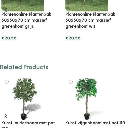
Plantenonline Plantenbak
Plantenonline Plantenbak met
50x50x70 cm massief
schap 54x54x81 cm massief
grenenhout zwart
grenenhout zwart
€
20.58
€
62.71
Add to cart
Add to cart
Related Products
Kunst laurierboom met pot
Kunst vijgenboom met pot 110