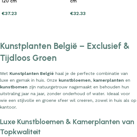
120 cm
cm
€
37.23
€
32.33
Add to cart
Add to cart
Kunstplanten België – Exclusief &
Tijdloos Groen
Met
Kunstplanten België
haal je de perfecte combinatie van
luxe en gemak in huis. Onze
kunstbloemen
,
kamerplanten
en
kunstbomen
zijn natuurgetrouw nagemaakt en behouden hun
uitstraling jaar na jaar, zonder onderhoud of water. Ideaal voor
wie een stijlvolle en groene sfeer wil creëren, zowel in huis als op
kantoor.
Luxe Kunstbloemen & Kamerplanten van
Topkwaliteit