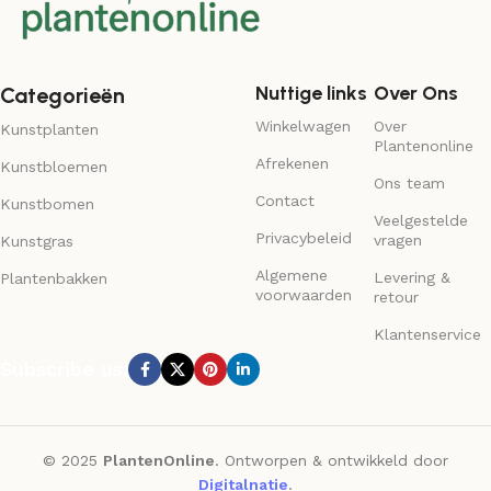
Nuttige links
Over Ons
Categorieën
Winkelwagen
Over
Kunstplanten
Plantenonline
Afrekenen
Kunstbloemen
Ons team
Contact
Kunstbomen
Veelgestelde
Privacybeleid
vragen
Kunstgras
Algemene
Levering &
Plantenbakken
voorwaarden
retour
Klantenservice
Subscribe us:
© 2025
PlantenOnline
. Ontworpen & ontwikkeld door
Digitalnatie
.