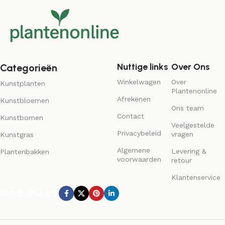
Nuttige links
Over Ons
Categorieën
Winkelwagen
Over
Kunstplanten
Plantenonline
Afrekenen
Kunstbloemen
Ons team
Contact
Kunstbomen
Veelgestelde
Privacybeleid
vragen
Kunstgras
Algemene
Levering &
Plantenbakken
voorwaarden
retour
Klantenservice
Subscribe us: