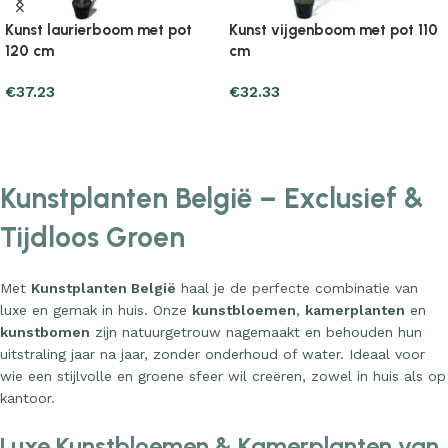
Kunst laurierboom met pot
Kunst vijgenboom met pot 110
120 cm
cm
€
37.23
€
32.33
Add to cart
Add to cart
Kunstplanten België – Exclusief &
Tijdloos Groen
Met
Kunstplanten België
haal je de perfecte combinatie van
luxe en gemak in huis. Onze
kunstbloemen
,
kamerplanten
en
kunstbomen
zijn natuurgetrouw nagemaakt en behouden hun
uitstraling jaar na jaar, zonder onderhoud of water. Ideaal voor
wie een stijlvolle en groene sfeer wil creëren, zowel in huis als op
kantoor.
Luxe Kunstbloemen & Kamerplanten van