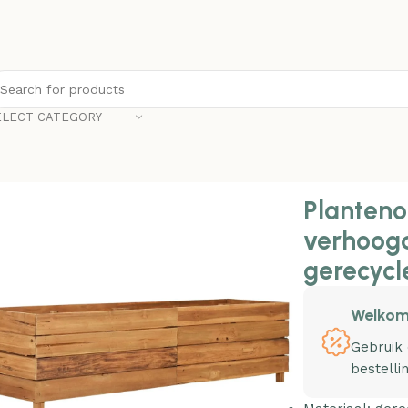
ELECT CATEGORY
line Plantenbak verhoogd 150x40x38 cm gerecycled teakh
Planteno
verhoog
gerecycl
Welkom
Gebruik
bestelli