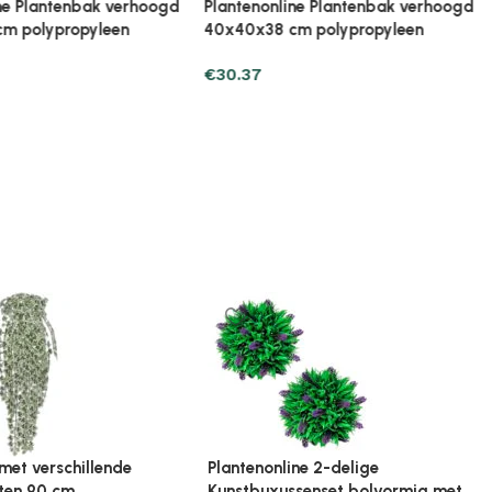
ine Plantenbak verhoogd
Plantenonline Plantenbak verhoogd
cm polypropyleen
40x40x38 cm polypropyleen
€
34.29
ine Broeikas 114x80x50
Plantenonline Broeikas 60x45x100
ut bruin
cm vurenhout