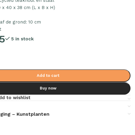
cycled teakhout en staal
 x 40 x 38 cm (L x B x H)
af de grond: 10 cm
t
5
5 in stock
Add to cart
Buy now
dd to wishlist
ging – Kunstplanten