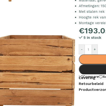
Materiaal: gere
Afmetingen: 150
Met stalen rek
Hoogte rek van
Montage vereis
€
193.0
5 in stock
-
+
Compare
A
Levering
Retourbeleid
Productverzor