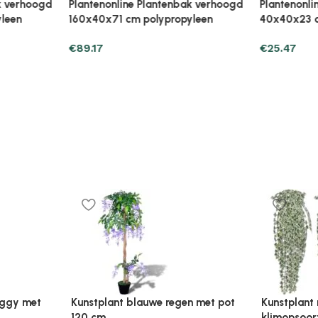
ak verhoogd
Plantenonline Plantenbak verhoogd
Plantenonl
yleen
40x40x23 cm polypropyleen
40x40x38 
€
25.47
€
30.37
Plantenonline Broeikas 110×58,5×39
Plantenonl
midevormig
cm vurenhout grijs
cm vurenho