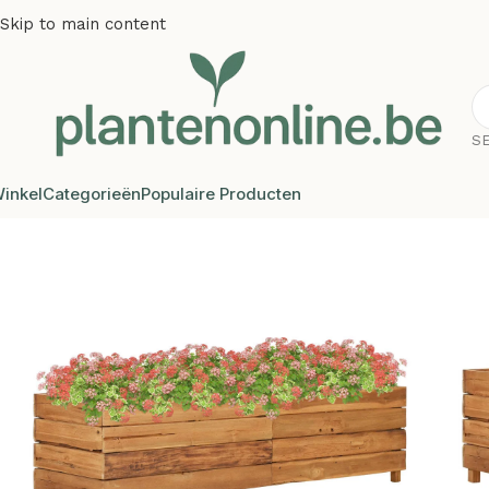
Skip to main content
S
inkel
Categorieën
Populaire Producten
Home
/
Plantenbakken
/
Plantenbakken teakhout
/
Plantenon