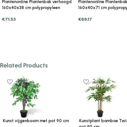
Plantenonline Plantenbak verhoogd
Plantenonline Plantenb
160x40x71 cm polypropyleen
160x40x71 cm polyprop
€
89.17
€
89.17
Related Products
Plantenonline 2-delige
Plantenonline 3-delige
Kunstbuxussenset bolvormig met
Kunstbuxussenset pira