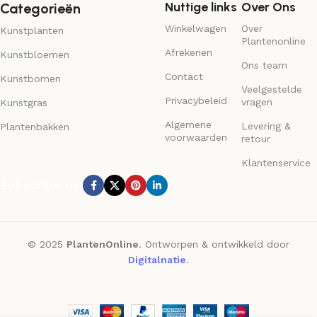
Nuttige links
Over Ons
Categorieën
Winkelwagen
Over
Kunstplanten
Plantenonline
Afrekenen
Kunstbloemen
Ons team
Contact
Kunstbomen
Veelgestelde
Privacybeleid
vragen
Kunstgras
Algemene
Levering &
Plantenbakken
voorwaarden
retour
Klantenservice
Subscribe us:
© 2025
PlantenOnline
. Ontworpen & ontwikkeld door
Digitalnatie
.