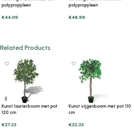
polypropyleen
polypropyleen
€
78.39
€
76.43
Add to cart
Add to cart
Related Products
Kunst laurierboom met pot
Kunst vijgenboom met pot 110
120 cm
cm
€
37.23
€
32.33
Add to cart
Add to cart