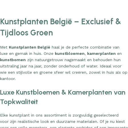
Kunstplanten België – Exclusief &
Tijdloos Groen
Met
Kunstplanten België
haal je de perfecte combinatie van
luxe en gemak in huis. Onze
kunstbloemen
,
kamerplanten
en
kunstbomen
zijn natuurgetrouw nagemaakt en behouden hun
uitstraling jaar na jaar, zonder onderhoud of water. Ideaal voor
wie een stijlvolle en groene sfeer wil creëren, zowel in huis als op
kantoor.
Luxe Kunstbloemen & Kamerplanten van
Topkwaliteit
Elke kunstplant in ons assortiment is zorgvuldig geselecteerd
voor zijn realistische look en duurzame materialen. Of je nu kiest
voor een volle monstera, een elegante orchidee of een imposante