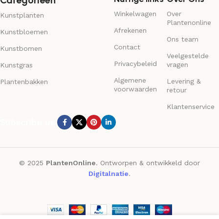
Categorieën
Winkelwagen
Over
Kunstplanten
Plantenonline
Afrekenen
Kunstbloemen
Ons team
Contact
Kunstbomen
Veelgestelde
Privacybeleid
vragen
Kunstgras
Algemene
Levering &
Plantenbakken
voorwaarden
retour
Klantenservice
Subscribe us:
© 2025
PlantenOnline
. Ontworpen & ontwikkeld door
Digitalnatie
.