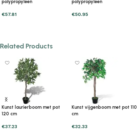
polypropyleen
polypropyleen
€
48.99
€
78.39
Add to cart
Add to cart
Related Products
Kunst laurierboom met pot
Kunst vijgenboom met pot 110
120 cm
cm
€
37.23
€
32.33
Add to cart
Add to cart