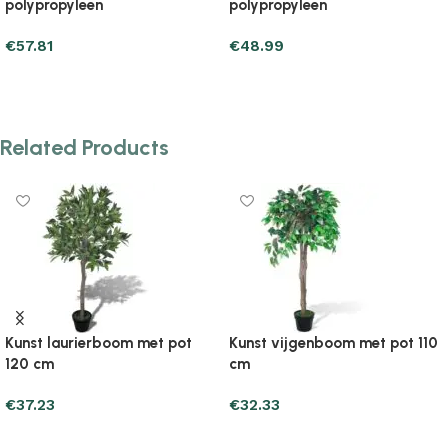
polypropyleen
polypropyleen
€
71.53
€
76.43
Add to cart
Add to cart
Related Products
Kunst laurierboom met pot
Kunst vijgenboom met pot 110
120 cm
cm
€
37.23
€
32.33
Add to cart
Add to cart