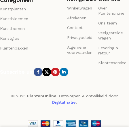
Categorieën
Winkelwagen
Over
Kunstplanten
Plantenonline
Afrekenen
Kunstbloemen
Ons team
Contact
Kunstbomen
Veelgestelde
Privacybeleid
vragen
Kunstgras
Algemene
Levering &
Plantenbakken
voorwaarden
retour
Klantenservice
Subscribe us:
© 2025
PlantenOnline
. Ontworpen & ontwikkeld door
Digitalnatie
.