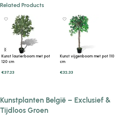
Related Products
Kunst laurierboom met pot
Kunst vijgenboom met pot 110
120 cm
cm
€
37.23
€
32.33
Add to cart
Add to cart
Kunstplanten België – Exclusief &
Tijdloos Groen