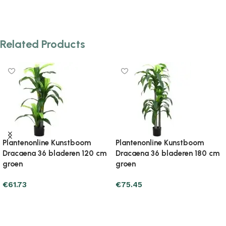
Related Products
Plantenonline Kunstboom ficus
Plantenonline Kunstboom 
 cm
756 bladeren 150 cm groen
pot phoenixpalm 190 cm
groen
€
68.59
€
142.09
Add to cart
Add to cart