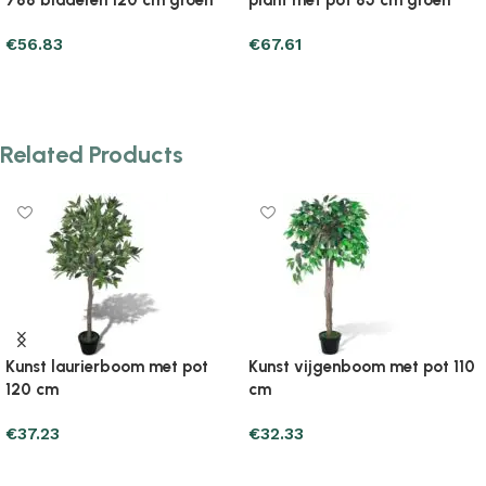
nt met pot 85 cm groen
Dracaena 36 bladeren 120 cm
Dra
groen
gro
.61
€
61.73
€
75
d to cart
Add to cart
Ad
Related Products
Kunst laurierboom met pot
Kunst vijgenboom met pot 110
120 cm
cm
€
37.23
€
32.33
Add to cart
Add to cart