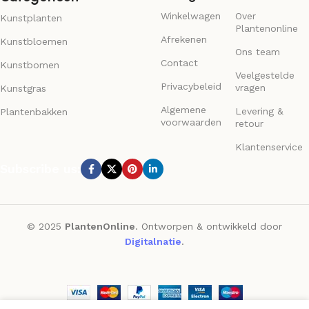
Nuttige links
Over Ons
Categorieën
Winkelwagen
Over
Kunstplanten
Plantenonline
Afrekenen
Kunstbloemen
Ons team
Contact
Kunstbomen
Veelgestelde
Privacybeleid
vragen
Kunstgras
Algemene
Levering &
Plantenbakken
voorwaarden
retour
Klantenservice
Subscribe us:
© 2025
PlantenOnline
. Ontworpen & ontwikkeld door
Digitalnatie
.