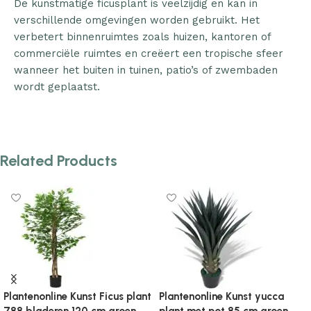
De kunstmatige ficusplant is veelzijdig en kan in
verschillende omgevingen worden gebruikt. Het
verbetert binnenruimtes zoals huizen, kantoren of
commerciële ruimtes en creëert een tropische sfeer
wanneer het buiten in tuinen, patio’s of zwembaden
wordt geplaatst.
Related Products
tenonline Kunst yucca
Plantenonline Kunstboom
Pla