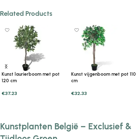
Related Products
Kunst laurierboom met pot
Kunst vijgenboom met pot 110
120 cm
cm
€
37.23
€
32.33
Add to cart
Add to cart
Kunstplanten België – Exclusief &
Tijdloos Groen