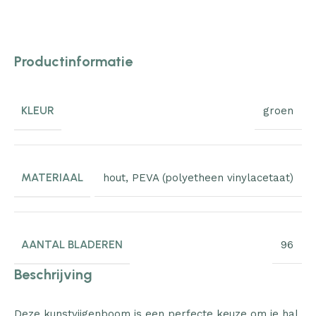
Productinformatie
KLEUR
groen
MATERIAAL
hout
,
PEVA (polyetheen vinylacetaat)
AANTAL BLADEREN
96
Beschrijving
Deze kunstvijgenboom is een perfecte keuze om je hal,