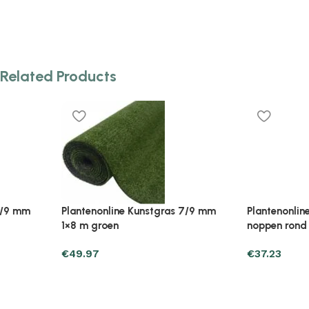
Related Products
Plantenonline Kunstgras met
Plantenonline Kunstgras
noppen rond 130 cm grijs
mm groen
€
37.23
€
157.77