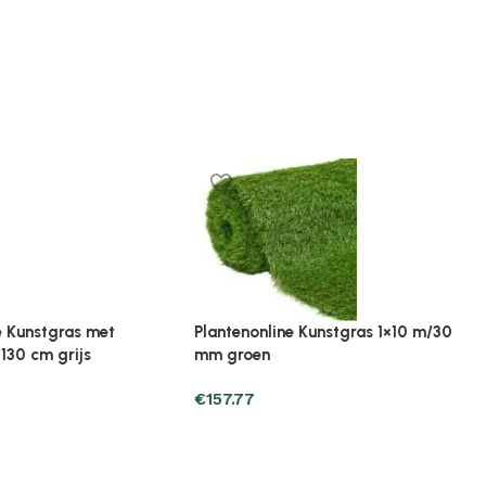
 1×10 m/30
Plantenonline Kunstgras 1×15 m/30
Plantenonl
mm groen
mm groen
€
192.07
€
26.45