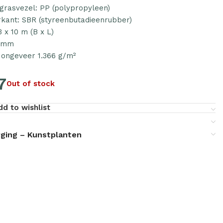
grasvezel: PP (polypropyleen)
rkant: SBR (styreenbutadieenrubber)
3 x 10 m (B x L)
0 mm
 ongeveer 1.366 g/m²
7
Out of stock
dd to wishlist
ging – Kunstplanten