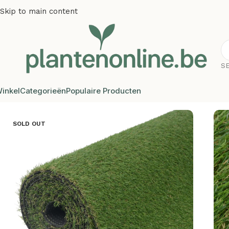
Skip to main content
S
inkel
Categorieën
Populaire Producten
Home
/
Kunstplanten
/
Kunstgras
/
Plantenonline Kunstgras
SOLD OUT