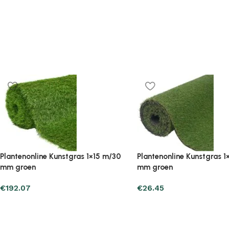
ine Kunstgras 1×2 m/20
Plantenonline Kunstgras 1×5 m/30
mm groen
€
73.49