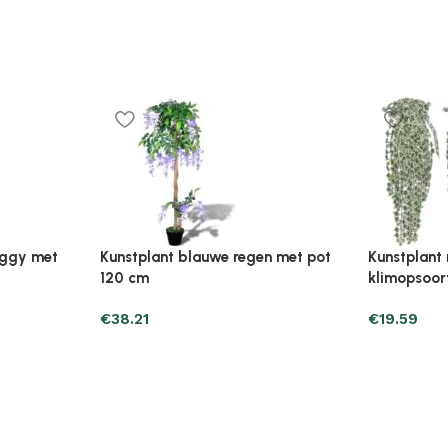
Plantenonline Broeikas 110×58,5×39
Plantenonl
midevormig
cm vurenhout grijs
cm vurenho
€
46.05
€
85.25