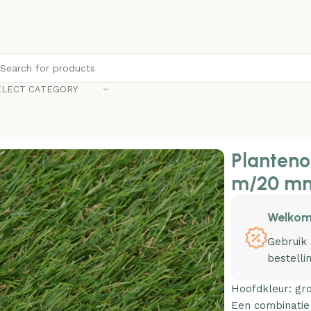
ELECT CATEGORY
 1,33×10 m/20 mm groen
Planteno
m/20 mm
Welkom
Gebruik
bestelli
Hoofdkleur: gr
Een combinatie 