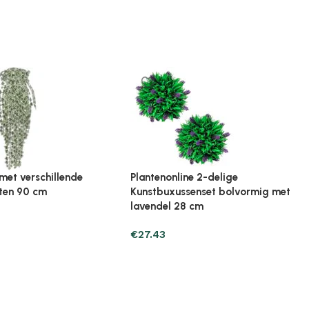
ine Broeikas 114x80x50
Plantenonline Broeikas 60x45x100
ut bruin
cm vurenhout
€
97.01