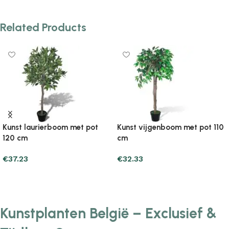
Related Products
Kunst laurierboom met pot
Kunst vijgenboom met pot 110
120 cm
cm
€
37.23
€
32.33
Add to cart
Add to cart
Kunstplanten België – Exclusief &
Tijdloos Groen