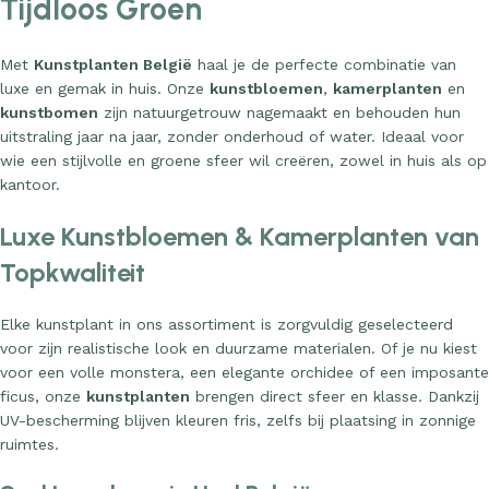
Met
Kunstplanten België
haal je de perfecte combinatie van
luxe en gemak in huis. Onze
kunstbloemen
,
kamerplanten
en
kunstbomen
zijn natuurgetrouw nagemaakt en behouden hun
uitstraling jaar na jaar, zonder onderhoud of water. Ideaal voor
wie een stijlvolle en groene sfeer wil creëren, zowel in huis als op
kantoor.
Luxe Kunstbloemen & Kamerplanten van
Topkwaliteit
Elke kunstplant in ons assortiment is zorgvuldig geselecteerd
voor zijn realistische look en duurzame materialen. Of je nu kiest
voor een volle monstera, een elegante orchidee of een imposante
ficus, onze
kunstplanten
brengen direct sfeer en klasse. Dankzij
UV-bescherming blijven kleuren fris, zelfs bij plaatsing in zonnige
ruimtes.
Snel Leverbaar in Heel België