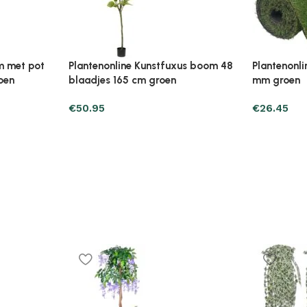
mboom 12
Plantenonline Kunstpalmboom 18
Plantenonl
bladeren 80 cm groen
bladeren 1
€
42.13
€
58.79