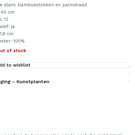
 de stam: bamboestokken en palmdraad
 140 cm
: 12
sief: ja
7,8 cm
ester: 100%
ut of stock
dd to wishlist
ging – Kunstplanten