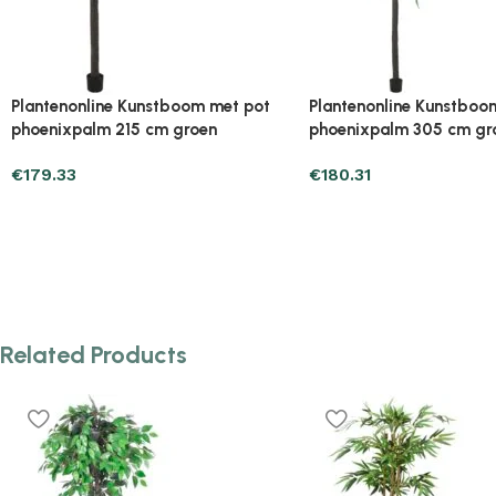
Plantenonline Kunstgras 7/9 mm
Plantenonline Kunstpal
0,5×5 m groen
bladeren 150 cm groen
€
20.57
€
74.47
Related Products