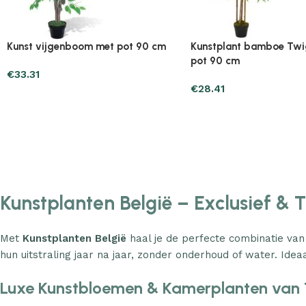
Plantenonline 2-delige
Plantenonline 3-delige
Kunstbuxussenset bolvormig met
Kunstbuxussenset pira
lavendel 30 cm
€
60.75
€
40.17
Kunstplanten België – Exclusief & 
Met
Kunstplanten België
haal je de perfecte combinatie van
hun uitstraling jaar na jaar, zonder onderhoud of water. Ideaa
Luxe Kunstbloemen & Kamerplanten van 