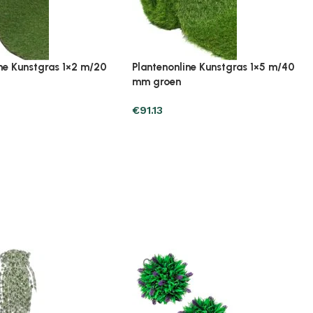
ine Kunstpalmboom 6
Plantenonline Kunstpalmplant 9
00 cm groen
blaadjes 70 cm groen
€
22.53