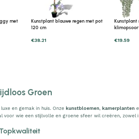
Plantenonline Broeikas 110×58,5×39
Plantenonl
midevormig
cm vurenhout grijs
cm vurenho
€
46.05
€
85.25
Tijdloos Groen
 luxe en gemak in huis. Onze
kunstbloemen
,
kamerplanten
e
l voor wie een stijlvolle en groene sfeer wil creëren, zowel i
Topkwaliteit