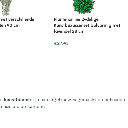
ine Broeikas 114x80x50
Plantenonline Broeikas 60x45x100
ut bruin
cm vurenhout
€
97.01
n
kunstbomen
zijn natuurgetrouw nagemaakt en behouden
n huis als op kantoor.