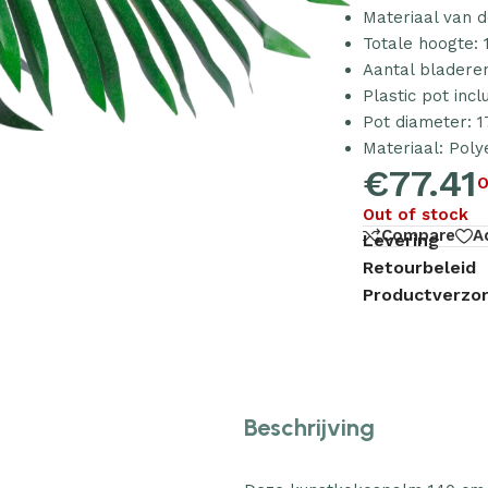
Materiaal van
Totale hoogte:
Aantal bladeren
Plastic pot inclu
Pot diameter: 1
Materiaal: Poly
€
77.41
O
Out of stock
Compare
A
Levering
Retourbeleid
Productverzor
Beschrijving