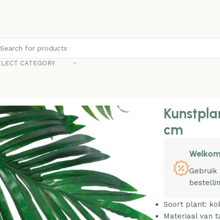
ELECT CATEGORY
in pot 140 cm
Kunstpla
cm
Welkom
Gebruik
bestelli
Soort plant: k
Materiaal van t