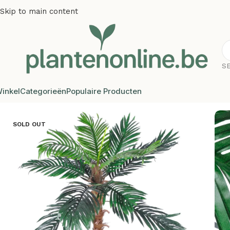
Skip to main content
S
inkel
Categorieën
Populaire Producten
Home
/
Kunstplanten
/
Kunstbomen
/
Kunstplant kokospalm 
SOLD OUT