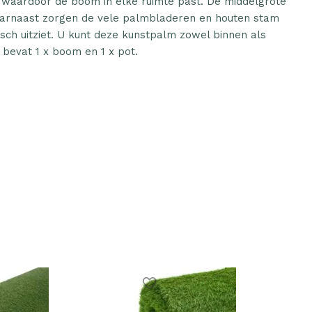
waardoor de boom in elke ruimte past. De middelgrote
aarnaast zorgen de vele palmbladeren en houten stam
isch uitziet. U kunt deze kunstpalm zowel binnen als
 bevat 1 x boom en 1 x pot.