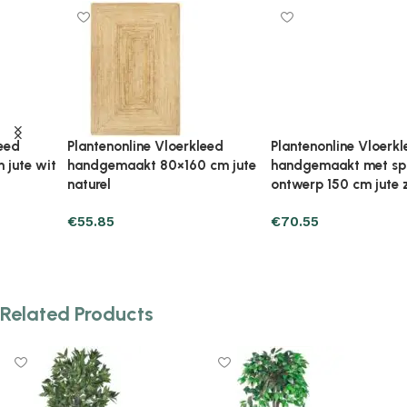
Plantenonline Vloerkleed
Plantenonline Vloerkleed
handgemaakt met spiraal
handgemaakt rond 150 cm
ontwerp 150 cm jute zwart
jute olijfgroen
€
70.55
€
87.21
Add to cart
Add to cart
Related Products