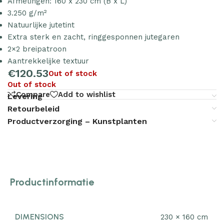
Afmetingen: 160 x 230 cm (B x L)
3.250 g/m²
Natuurlijke jutetint
Extra sterk en zacht, ringgesponnen jutegaren
2×2 breipatroon
Aantrekkelijke textuur
€
120.53
Out of stock
Out of stock
Compare
Add to wishlist
Levering
Retourbeleid
Productverzorging – Kunstplanten
Productinformatie
DIMENSIONS
230 × 160 cm