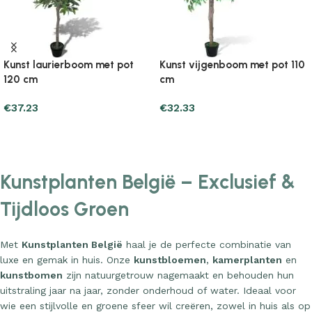
Kunst laurierboom met pot
Kunst vijgenboom met pot 110
120 cm
cm
€
37.23
€
32.33
Add to cart
Add to cart
Kunstplanten België – Exclusief &
Tijdloos Groen
Met
Kunstplanten België
haal je de perfecte combinatie van
luxe en gemak in huis. Onze
kunstbloemen
,
kamerplanten
en
kunstbomen
zijn natuurgetrouw nagemaakt en behouden hun
uitstraling jaar na jaar, zonder onderhoud of water. Ideaal voor
wie een stijlvolle en groene sfeer wil creëren, zowel in huis als op