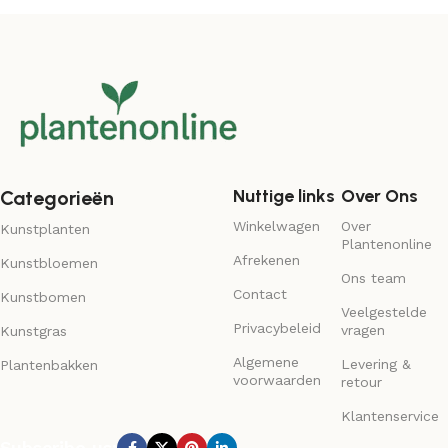
Nuttige links
Over Ons
Categorieën
Winkelwagen
Over
Kunstplanten
Plantenonline
Afrekenen
Kunstbloemen
Ons team
Contact
Kunstbomen
Veelgestelde
Privacybeleid
vragen
Kunstgras
Algemene
Levering &
Plantenbakken
voorwaarden
retour
Klantenservice
Subscribe us: