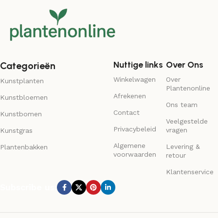
Nuttige links
Over Ons
Categorieën
Winkelwagen
Over
Kunstplanten
Plantenonline
Afrekenen
Kunstbloemen
Ons team
Contact
Kunstbomen
Veelgestelde
Privacybeleid
vragen
Kunstgras
Algemene
Levering &
Plantenbakken
voorwaarden
retour
Klantenservice
Subscribe us: