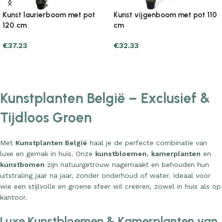
Kunst laurierboom met pot
Kunst vijgenboom met pot 110
120 cm
cm
€
37.23
€
32.33
Add to cart
Add to cart
Kunstplanten België – Exclusief &
Tijdloos Groen
Met
Kunstplanten België
haal je de perfecte combinatie van
luxe en gemak in huis. Onze
kunstbloemen
,
kamerplanten
en
kunstbomen
zijn natuurgetrouw nagemaakt en behouden hun
uitstraling jaar na jaar, zonder onderhoud of water. Ideaal voor
wie een stijlvolle en groene sfeer wil creëren, zowel in huis als op
kantoor.
Luxe Kunstbloemen & Kamerplanten van