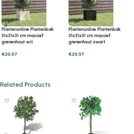
Plantenonline Plantenbak
Plantenonline Plantenbak
40x40x70 cm massief
40x40x78 cm massief
grenenhout zwart
grenenhout zwart
€
18.62
€
77.41
Add to cart
Add to cart
Related Products