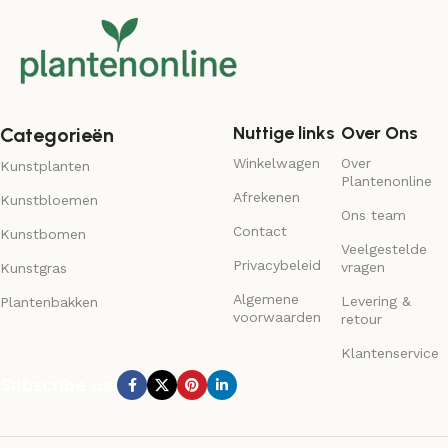
Nuttige links
Over Ons
Categorieën
Winkelwagen
Over
Kunstplanten
Plantenonline
Afrekenen
Kunstbloemen
Ons team
Contact
Kunstbomen
Veelgestelde
Privacybeleid
vragen
Kunstgras
Algemene
Levering &
Plantenbakken
voorwaarden
retour
Klantenservice
Subscribe us: