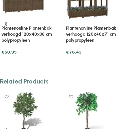
Plantenonline Plantenbak
Plantenonline Plantenbak
verhoogd 160x40x38 cm
verhoogd 160x40x38 cm
polypropyleen
polypropyleen
€
60.75
€
59.77
Add to cart
Add to cart
Related Products