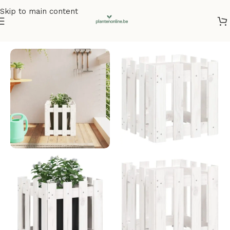
Skip to main content
Home
/
Plantenbakken
/
Plantenbakken grenenhout