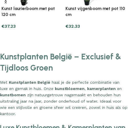
Kunst laurierboom met pot
Kunst vijgenboom met pot 110
120 cm
cm
€
37.23
€
32.33
Add to cart
Add to cart
Kunstplanten België – Exclusief &
Tijdloos Groen
Met
Kunstplanten België
haal je de perfecte combinatie van
luxe en gemak in huis. Onze
kunstbloemen
,
kamerplanten
en
kunstbomen
zijn natuurgetrouw nagemaakt en behouden hun
uitstraling jaar na jaar, zonder onderhoud of water. Ideaal voor
wie een stijlvolle en groene sfeer wil creëren, zowel in huis als op
kantoor.
Luxe Kunstbloemen & Kamerplanten van