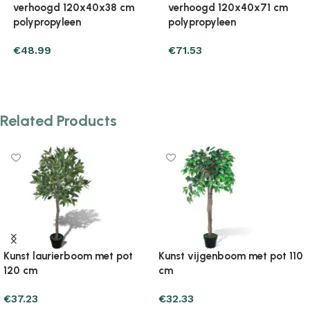
verhoogd 120x40x71 cm
verhoogd 120x40x71 cm
polypropyleen
polypropyleen
€
71.53
€
76.43
Add to cart
Add to cart
Related Products
met pot 110
Kunst vijgenboom met pot 60
Kunst vijgenboom
cm
cm
€
30.37
€
33.31