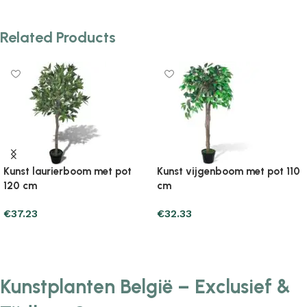
Related Products
Kunst laurierboom met pot
Kunst vijgenboom met pot 110
120 cm
cm
€
37.23
€
32.33
Add to cart
Add to cart
Kunstplanten België – Exclusief &