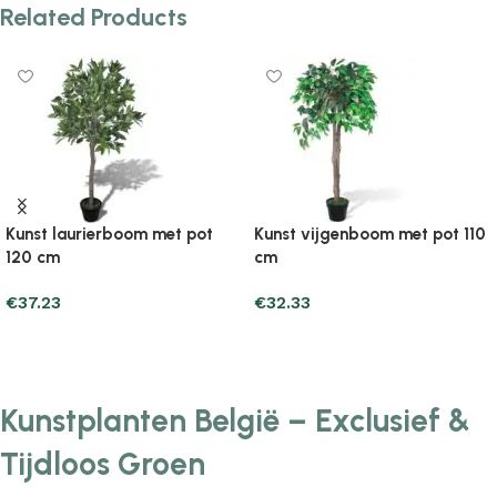
Related Products
Kunst laurierboom met pot
Kunst vijgenboom met pot 110
120 cm
cm
€
37.23
€
32.33
Add to cart
Add to cart
Kunstplanten België – Exclusief &
Tijdloos Groen