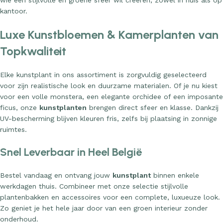
wie een stijlvolle en groene sfeer wil creëren, zowel in huis als op
kantoor.
Luxe Kunstbloemen & Kamerplanten van
Topkwaliteit
Elke kunstplant in ons assortiment is zorgvuldig geselecteerd
voor zijn realistische look en duurzame materialen. Of je nu kiest
voor een volle monstera, een elegante orchidee of een imposante
ficus, onze
kunstplanten
brengen direct sfeer en klasse. Dankzij
UV-bescherming blijven kleuren fris, zelfs bij plaatsing in zonnige
ruimtes.
Snel Leverbaar in Heel België
Bestel vandaag en ontvang jouw
kunstplant
binnen enkele
werkdagen thuis. Combineer met onze selectie stijlvolle
plantenbakken en accessoires voor een complete, luxueuze look.
Zo geniet je het hele jaar door van een groen interieur zonder
onderhoud.