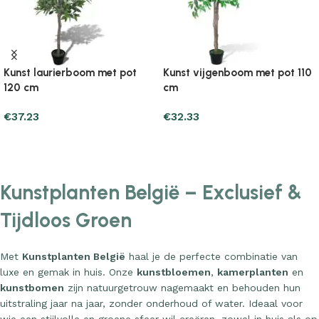
Kunst laurierboom met pot
Kunst vijgenboom met pot 110
120 cm
cm
€
37.23
€
32.33
Add to cart
Add to cart
Kunstplanten België – Exclusief &
Tijdloos Groen
Met
Kunstplanten België
haal je de perfecte combinatie van
luxe en gemak in huis. Onze
kunstbloemen
,
kamerplanten
en
kunstbomen
zijn natuurgetrouw nagemaakt en behouden hun
uitstraling jaar na jaar, zonder onderhoud of water. Ideaal voor