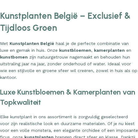
Kunstplanten België – Exclusief &
Tijdloos Groen
Met
Kunstplanten België
haal je de perfecte combinatie van
luxe en gemak in huis. Onze
kunstbloemen
,
kamerplanten
en
kunstbomen
zijn natuurgetrouw nagemaakt en behouden hun
uitstraling jaar na jaar, zonder onderhoud of water. Ideaal voor
wie een stijlvolle en groene sfeer wil creëren, zowel in huis als op
kantoor.
Luxe Kunstbloemen & Kamerplanten van
Topkwaliteit
Elke kunstplant in ons assortiment is zorgvuldig geselecteerd
voor zijn realistische look en duurzame materialen. Of je nu kiest
voor een volle monstera, een elegante orchidee of een imposante
ficus, onze
kunstplanten
brengen direct sfeer en klasse. Dankzij