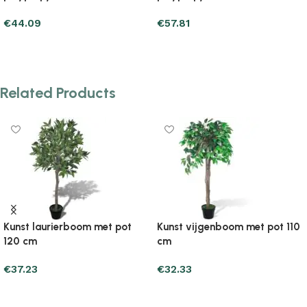
€
76.43
€
46.05
Add to cart
Add to cart
Related Products
Kunst laurierboom met pot
Kunst vijgenboom met pot 110
120 cm
cm
€
37.23
€
32.33
Add to cart
Add to cart