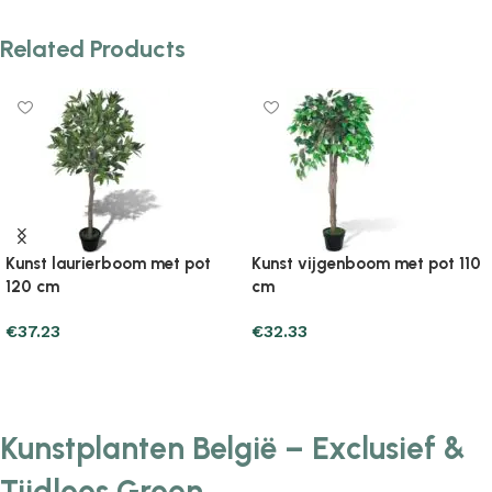
Related Products
Kunst laurierboom met pot
Kunst vijgenboom met pot 110
120 cm
cm
€
37.23
€
32.33
Add to cart
Add to cart
Kunstplanten België – Exclusief &
Tijdloos Groen