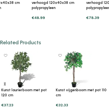
verhoogd 120x40x71 cm
verhoogd 120x40x71 cm
polypropyleen
polypropyleen
€
78.39
€
71.53
Add to cart
Add to cart
Related Products
genboom met pot 110
Kunst vijgenboom met pot 60
Kunst vij
cm
cm
€
30.37
€
33.31