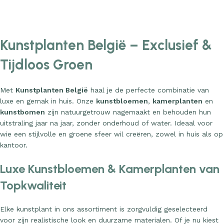
art
Add to cart
Add to c
Kunstplanten België – Exclusief &
Tijdloos Groen
Met
Kunstplanten België
haal je de perfecte combinatie van
luxe en gemak in huis. Onze
kunstbloemen
,
kamerplanten
en
kunstbomen
zijn natuurgetrouw nagemaakt en behouden hun
uitstraling jaar na jaar, zonder onderhoud of water. Ideaal voor
wie een stijlvolle en groene sfeer wil creëren, zowel in huis als op
kantoor.
Luxe Kunstbloemen & Kamerplanten van
Topkwaliteit
Elke kunstplant in ons assortiment is zorgvuldig geselecteerd
voor zijn realistische look en duurzame materialen. Of je nu kiest