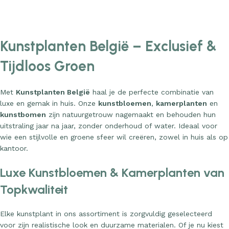
d to cart
Add to cart
Ad
Kunstplanten België – Exclusief &
Tijdloos Groen
Met
Kunstplanten België
haal je de perfecte combinatie van
luxe en gemak in huis. Onze
kunstbloemen
,
kamerplanten
en
kunstbomen
zijn natuurgetrouw nagemaakt en behouden hun
uitstraling jaar na jaar, zonder onderhoud of water. Ideaal voor
wie een stijlvolle en groene sfeer wil creëren, zowel in huis als op
kantoor.
Luxe Kunstbloemen & Kamerplanten van
Topkwaliteit
Elke kunstplant in ons assortiment is zorgvuldig geselecteerd
voor zijn realistische look en duurzame materialen. Of je nu kiest