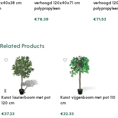
verhoogd 120x40x71 cm
verhoogd 120x40x71 cm
polypropyleen
polypropyleen
€
71.53
€
76.43
Add to cart
Add to cart
Related Products
st vijgenboom met pot 110
Kunst vijgenboom met pot 60
Kun
cm
cm
.33
€
30.37
€
33