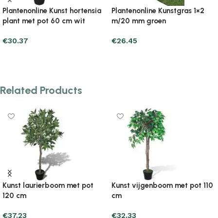
Plantenonline Kunstgras 7/9
Plantenonline Kunstolijfboom
mm 0,5×5 m groen
450 blaadjes 120 cm groen
€
20.57
€
54.87
Add to cart
Add to cart
Related Products
Kunst laurierboom met pot
Kunst vijgenboom met pot 110
120 cm
cm
€
37.23
€
32.33