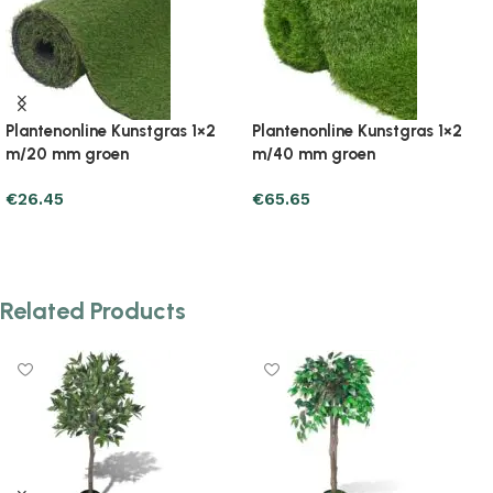
tenonline Kunstgras 1×2
Plantenonline Kunstgras 1×5
Plan
0 mm groen
m/20 mm groen
m/3
.65
€
65.65
€
73
d to cart
Add to cart
Ad
Related Products