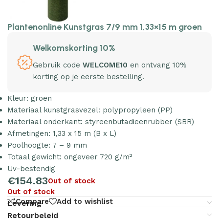
Plantenonline Kunstgras 7/9 mm 1,33×15 m groen
Welkomskorting 10%
Gebruik code
WELCOME10
en ontvang 10%
korting op je eerste bestelling.
Kleur: groen
Materiaal kunstgrasvezel: polypropyleen (PP)
Materiaal onderkant: styreenbutadieenrubber (SBR)
Afmetingen: 1,33 x 15 m (B x L)
Poolhoogte: 7 – 9 mm
Totaal gewicht: ongeveer 720 g/m²
Uv-bestendig
€
154.83
Out of stock
Out of stock
Compare
Add to wishlist
Levering
Retourbeleid