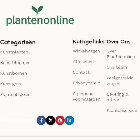
Nuttige links
Over Ons
Categorieën
Winkelwagen
Over
Kunstplanten
Plantenonline
Afrekenen
Kunstbloemen
Ons team
Contact
Kunstbomen
Veelgestelde
Privacybeleid
vragen
Kunstgras
Algemene
Levering &
Plantenbakken
voorwaarden
retour
Klantenservice
Subscribe us: