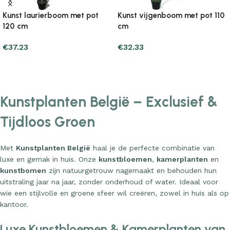
Kunst laurierboom met pot
Kunst vijgenboom met pot 110
120 cm
cm
€
37.23
€
32.33
Add to cart
Add to cart
Kunstplanten België – Exclusief &
Tijdloos Groen
Met
Kunstplanten België
haal je de perfecte combinatie van
luxe en gemak in huis. Onze
kunstbloemen
,
kamerplanten
en
kunstbomen
zijn natuurgetrouw nagemaakt en behouden hun
uitstraling jaar na jaar, zonder onderhoud of water. Ideaal voor
wie een stijlvolle en groene sfeer wil creëren, zowel in huis als op
kantoor.
Luxe Kunstbloemen & Kamerplanten van