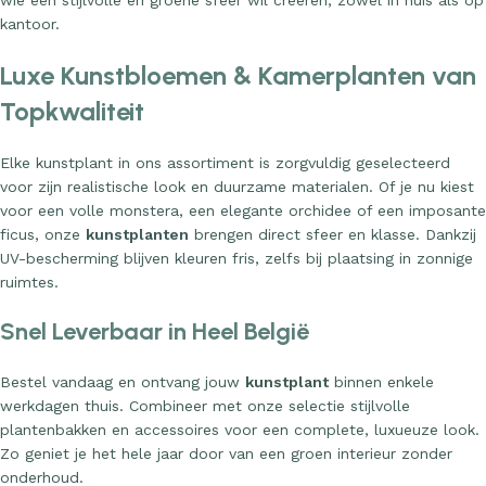
wie een stijlvolle en groene sfeer wil creëren, zowel in huis als op
kantoor.
Luxe Kunstbloemen & Kamerplanten van
Topkwaliteit
Elke kunstplant in ons assortiment is zorgvuldig geselecteerd
voor zijn realistische look en duurzame materialen. Of je nu kiest
voor een volle monstera, een elegante orchidee of een imposante
ficus, onze
kunstplanten
brengen direct sfeer en klasse. Dankzij
UV-bescherming blijven kleuren fris, zelfs bij plaatsing in zonnige
ruimtes.
Snel Leverbaar in Heel België
Bestel vandaag en ontvang jouw
kunstplant
binnen enkele
werkdagen thuis. Combineer met onze selectie stijlvolle
plantenbakken en accessoires voor een complete, luxueuze look.
Zo geniet je het hele jaar door van een groen interieur zonder
onderhoud.