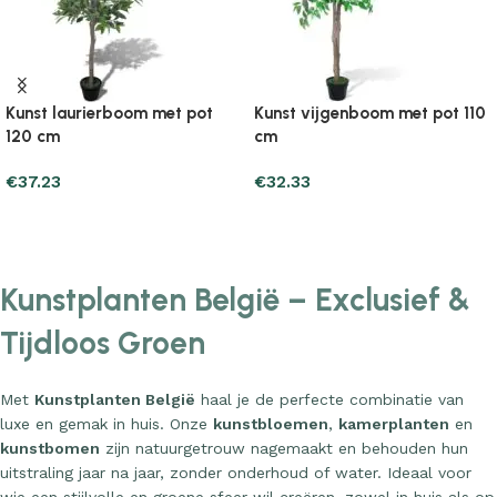
Kunst laurierboom met pot
Kunst vijgenboom met pot 110
120 cm
cm
€
37.23
€
32.33
Add to cart
Add to cart
Kunstplanten België – Exclusief &
Tijdloos Groen
Met
Kunstplanten België
haal je de perfecte combinatie van
luxe en gemak in huis. Onze
kunstbloemen
,
kamerplanten
en
kunstbomen
zijn natuurgetrouw nagemaakt en behouden hun
uitstraling jaar na jaar, zonder onderhoud of water. Ideaal voor