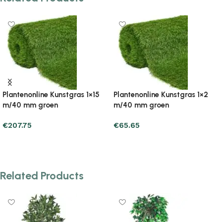
Plantenonline Kunstgras 1×5
Plantenonline Kunstgras 1×5
m/30 mm groen
m/40 mm groen
€
73.49
€
91.13
Add to cart
Add to cart
Related Products