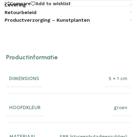
Compare
Add to wishlist
Levering
Retourbeleid
Productverzorging – Kunstplanten
Productinformatie
DIMENSIONS
5 × 1 cm
HOOFDKLEUR
groen
MATERIAAL
SBR (styreenbutadieenrubber)