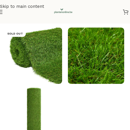
Skip to main content
Home
/
Kunstplanten
/
Kunstgras
SOLD OUT