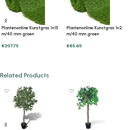
tgras 1×2
Plantenonline Kunstgras 1×5
Plantenonline Kuns
m/20 mm groen
m/30 mm groen
€
65.65
€
73.49
Add to cart
Add to cart
Related Products