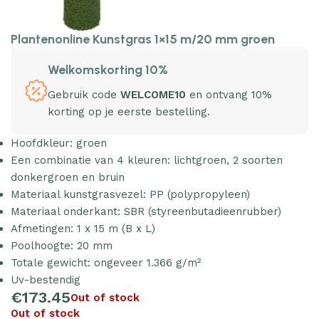
Plantenonline Kunstgras 1×15 m/20 mm groen
Welkomskorting 10%
Gebruik code
WELCOME10
en ontvang 10%
korting op je eerste bestelling.
Hoofdkleur: groen
Een combinatie van 4 kleuren: lichtgroen, 2 soorten
donkergroen en bruin
Materiaal kunstgrasvezel: PP (polypropyleen)
Materiaal onderkant: SBR (styreenbutadieenrubber)
Afmetingen: 1 x 15 m (B x L)
Poolhoogte: 20 mm
Totale gewicht: ongeveer 1.366 g/m²
Uv-bestendig
€
173.45
Out of stock
Out of stock