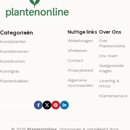
Nuttige links
Over Ons
Categorieën
Winkelwagen
Over
Kunstplanten
Plantenonline
Afrekenen
Kunstbloemen
Ons team
Contact
Kunstbomen
Veelgestelde
Privacybeleid
vragen
Kunstgras
Algemene
Levering &
Plantenbakken
voorwaarden
retour
Klantenservice
Subscribe us:
© 2025
PlantenOnline
. Ontworpen & ontwikkeld door