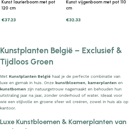
Kunst laurierboom met pot
Kunst vijgenboom met pot 110
120 cm
cm
€
37.23
€
32.33
Add to cart
Add to cart
Kunstplanten België – Exclusief &
Tijdloos Groen
Met
Kunstplanten België
haal je de perfecte combinatie van
luxe en gemak in huis. Onze
kunstbloemen
,
kamerplanten
en
kunstbomen
zijn natuurgetrouw nagemaakt en behouden hun
uitstraling jaar na jaar, zonder onderhoud of water. Ideaal voor
wie een stijlvolle en groene sfeer wil creëren, zowel in huis als op
kantoor.
Luxe Kunstbloemen & Kamerplanten van