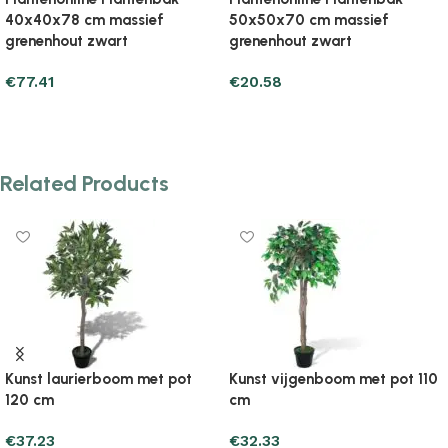
50x50x70 cm massief
hekontwerp 40x40x40 cm
grenenhout zwart
massief grenenhout zwart
€
20.58
€
24.49
Add to cart
Add to cart
Related Products
Kunst laurierboom met pot
Kunst vijgenboom met pot 110
120 cm
cm
€
37.23
€
32.33