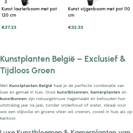
Kunst laurierboom met pot
Kunst vijgenboom met pot 110
120 cm
cm
€
37.23
€
32.33
Add to cart
Add to cart
Kunstplanten België – Exclusief &
Tijdloos Groen
Met
Kunstplanten België
haal je de perfecte combinatie van
luxe en gemak in huis. Onze
kunstbloemen
,
kamerplanten
en
kunstbomen
zijn natuurgetrouw nagemaakt en behouden hun
uitstraling jaar na jaar, zonder onderhoud of water. Ideaal voor
wie een stijlvolle en groene sfeer wil creëren, zowel in huis als op
kantoor.
Luxe Kunstbloemen & Kamerplanten van