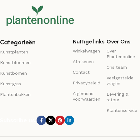
Nuttige links
Over Ons
Categorieën
Winkelwagen
Over
Kunstplanten
Plantenonline
Afrekenen
Kunstbloemen
Ons team
Contact
Kunstbomen
Veelgestelde
Privacybeleid
vragen
Kunstgras
Algemene
Levering &
Plantenbakken
voorwaarden
retour
Klantenservice
Subscribe us: