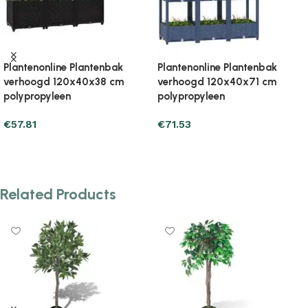
Plantenonline Plantenbak
Plantenonline Plantenbak
verhoogd 150x30x25 cm
verhoogd 160x40x23 cm
massief teakhout
polypropyleen
€
119.55
€
46.05
Add to cart
Add to cart
Related Products