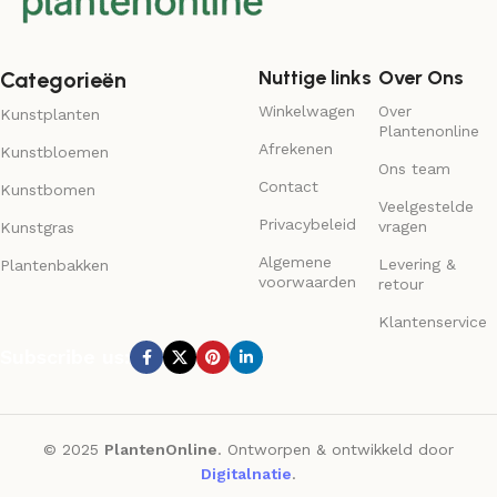
Nuttige links
Over Ons
Categorieën
Winkelwagen
Over
Kunstplanten
Plantenonline
Afrekenen
Kunstbloemen
Ons team
Contact
Kunstbomen
Veelgestelde
Privacybeleid
vragen
Kunstgras
Algemene
Levering &
Plantenbakken
voorwaarden
retour
Klantenservice
Subscribe us:
© 2025
PlantenOnline
. Ontworpen & ontwikkeld door
Digitalnatie
.