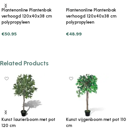
Plantenonline Plantenbak
Plantenonline Plantenbak
verhoogd 120x40x71 cm
verhoogd 120x40x71 cm
polypropyleen
polypropyleen
€
78.39
€
71.53
Add to cart
Add to cart
Related Products
Kunst laurierboom met pot
Kunst vijgenboom met pot 110
120 cm
cm