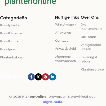
Nuttige links
Over Ons
Categorieën
Winkelwagen
Over
Kunstplanten
Plantenonline
Afrekenen
Kunstbloemen
Ons team
Contact
Kunstbomen
Veelgestelde
Privacybeleid
vragen
Kunstgras
Algemene
Levering &
Plantenbakken
voorwaarden
retour
Klantenservice
Subscribe us:
© 2025
PlantenOnline
. Ontworpen & ontwikkeld door
Digitalnatie
.